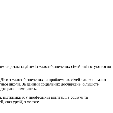
ям-сиротам та дітям із малозабезпечених сімей, які готуються до
. Діти з малозабезпечених та проблемних сімей також не мають
тньої школи. За даними соціальних досліджень, більшість
надто рано помирають.
пiдтримка їх у професiйнiй адаптацiї в соцiумi та
ей, екскурсій) з метою: