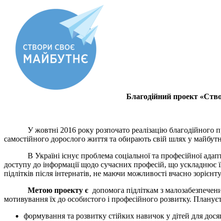
Благодійний проект «Ство
У жовтні 2016 року розпочато реалізацію благодійного 
самостійного дорослого життя та обирають свій шлях у майбутн
В Україні існує проблема соціальної та професійної адаптаціі
доступу до інформації щодо сучасних професій, що ускладнює ї
підлітків після інтернатів, не маючи можливості вчасно зоріє
Метою проекту
є
допомога пiдлiткам з малозабезпечених 
мотивування їх до особистого i професiйного розвитку. Плануєть
формування та розвитку стійких навичок у дітей для досяг