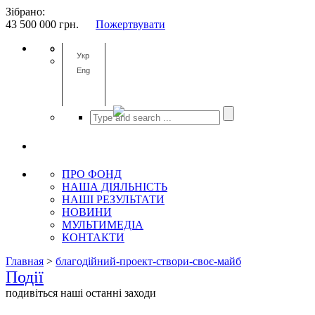
Зібрано:
43 500 000
грн.
Пожертвувати
Укр
Eng
ПРО ФОНД
НАША ДІЯЛЬНІСТЬ
НАШІ РЕЗУЛЬТАТИ
НОВИНИ
МУЛЬТИМЕДІА
КОНТАКТИ
Главная
>
благодійний-проект-створи-своє-майб
Події
подивіться наші останні заходи