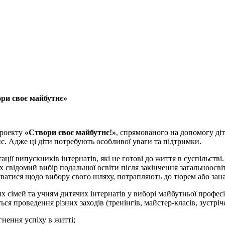
ри своє майбутнє»
проекту
«Створи своє майбутнє!»
, спрямованого на допомогу діт
є. Адже ці діти потребують особливої уваги та підтримки.
̈ випускників інтернатів, які не готові до життя в суспільстві
х свідомий вибір подальшої освіти після закінчення загальноосві
нтуватися щодо вибору свого шляху, потрапляють до тюрем або за
сімей та учням дитячих інтернатів у виборi майбутньої професiї, 
ся проведення різних заходів (тренінгів, майстер-класів, зустріч
нення успіху в житті;