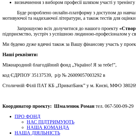
визначиення з вибором професії шляхом участі у тренінг
Буде розроблено онлайн-платформу з доступом до навчальних п
мотивуючої та надихаючої літератури, а також тестів для оцін
Запрошуємо всіх долучитися до нашого проекту
«Створ
підприємство, зустріч з успішною людиною-професіоналом у сво
Ми будемо дуже вдячні також за Вашу фінансову участь у проект
Наші реквізити:
Міжнародний благодійний фонд „Україно! Я за тебе!”,
код ЄДРПОУ 35137539, р/р № 26009057003292 в
Столичній Філії ПАТ КБ „ПриватБанк” у м. Києві, МФО 38026
Координатор проекту: Шмаленюк Роман
тел. 067-500-09-29
ПРО ФОНД
НАС ПІДТРИМУЮТЬ
НАША КОМАНДА
НАША ДІЯЛЬНІСТЬ