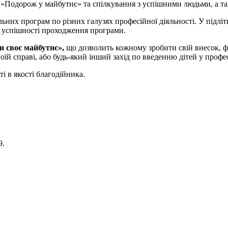
у «Подорож у майбутнє» та спілкування з успішними людьми, а та
рограм по різних галузях професійної діяльності. У підлітків
ки успішності проходження програми.
и своє майбутнє»,
що дозволить кожному зробити свій внесок, ф
їй справі, або будь-який інший захід по введенню дітей у профе
і в якості благодійника.
9.