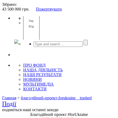
Зібрано:
43 500 000
грн.
Пожертвувати
Укр
Eng
ПРО ФОНД
НАША ДІЯЛЬНІСТЬ
НАШІ РЕЗУЛЬТАТИ
НОВИНИ
МУЛЬТИМЕДІА
КОНТАКТИ
Главная
>
благодійний-проект-forukraine__trashed
Події
подивіться наші останні заходи
Благодійний проект #forUkraine