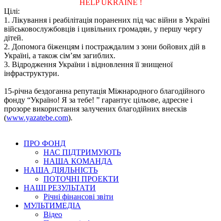
HELP UKRAINE !
Цілі:
1. Лікування і реабілітація поранених під час війни в Україні
військовослужбовців і цивільних громадян, у першу чергу
дітей.
2. Допомога біженцям і постраждалим з зони бойових дій в
Україні, а також сім’ям загиблих.
3. Відродження України і відновлення її знищеної
інфраструктури.
15-річна бездоганна репутація Міжнародного благодійного
фонду “Україно! Я за тебе! ” гарантує цільове, адресне і
прозоре використання залучених благодійних внесків
(
www.yazatebe.com
).
ПРО ФОНД
НАС ПІДТРИМУЮТЬ
НАША КОМАНДА
НАША ДІЯЛЬНІСТЬ
ПОТОЧНІ ПРОЕКТИ
НАШІ РЕЗУЛЬТАТИ
Річні фінансові звіти
МУЛЬТИМЕДІА
Відео