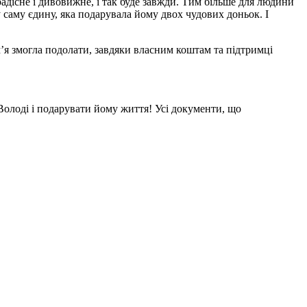
адісне і дивовижне, і так буде завжди. Тим більше для людини
у саму єдину, яка подарувала йому двох чудових доньок. І
м’я змогла подолати, завдяки власним коштам та підтримці
олоді і подарувати йому життя! Усі документи, що