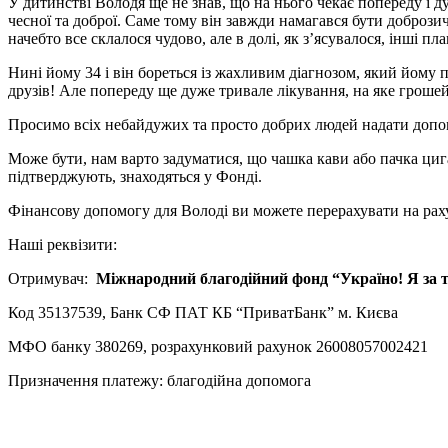
У дитинстві Володя ще не знав, що на нього чекає попереду і д
чесної та доброї. Саме тому він завжди намагався бути добрози
начебто все склалося чудово, але в долі, як з’ясувалося, інші пла
Нині йому 34 і він бореться із жахливим діагнозом, який йому 
друзів! Але попереду ще дуже тривале лікування, на яке грошей 
Просимо всіх небайдужих та просто добрих людей надати допомо
Може бути, нам варто задуматися, що чашка кави або пачка ци
підтверджують, знаходяться у Фонді.
Фінансову допомогу для Володі ви можете перерахувати на рах
Наші реквізити:
Отримувач:
Міжнародний благодійний фонд
Код 35137539, Банк СФ ПАТ КБ “ПриватБанк” м. Києва
МФО банку 380269, розрахунковий раху
Призначення платежу: благодійна допомога