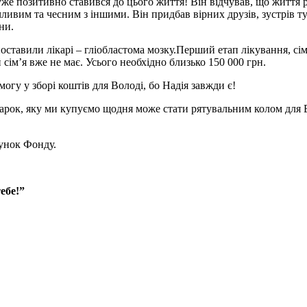
уже позитивно ставився до цього життя! Він відчував, що життя р
чливим та чесним з іншими. Він придбав вірних друзів, зустрів т
ни.
поставили лікарі – гліобластома мозку.Перший етап лікування, сі
сім’я вже не має. Усього необхідно близько 150 000 грн.
гу у зборі коштів для Володі, бо Надія завжди є!
гарок, яку ми купуємо щодня може стати рятувальним колом для В
унок Фонду.
 “Україно! Я за тебе!”
нок 26008057002421