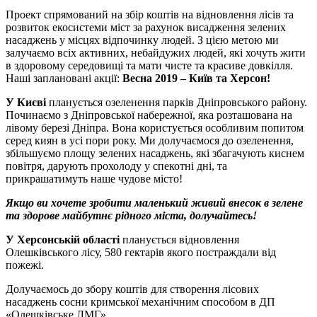
Проект спрямований на збір коштів на відновлення лісів та
розвиток екосистеми міст за рахунок висадження зелених
насаджень у місцях відпочинку людей. З цією метою ми
залучаємо всіх активних, небайдужих людей, які хочуть жити
в здоровому середовищі та мати чисте та красиве довкілля.
Наші заплановані акції:
Весна 2019 – Київ та Херсон!
У Києві
планується озеленення парків Дніпровського району.
Починаємо з Дніпровської набережної, яка розташована на
лівому березі Дніпра. Вона користується особливим попитом
серед киян в усі пори року. Ми долучаємося до озеленення,
збільшуємо площу зелених насаджень, які збагачують киснем
повітря, дарують прохолоду у спекотні дні, та
прикрашатимуть наше чудове місто!
Якщо ви хочете зробити маленький живий внесок в зелене
та здорове майбутнє рідного міста, долучайтесь!
У Херсонській області
планується відновлення
Олешківського лісу, 580 гектарів якого постраждали від
пожежі.
Долучаємось до збору коштів для створення лісових
насаджень сосни кримської механічним способом в ДП
«Олешківське ЛМГ».