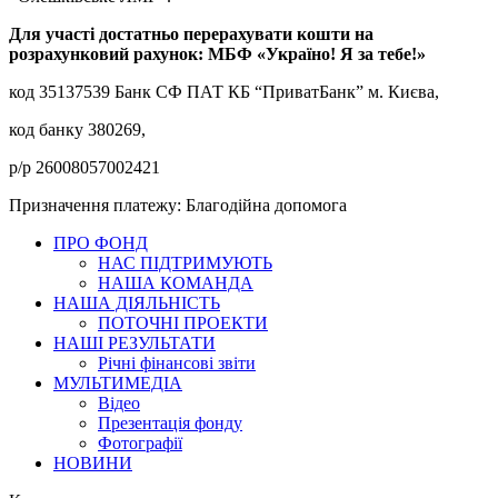
Для участі достатньо перерахувати кошти на
розрахунковий рахунок: МБФ «Україно! Я за тебе!»
код 35137539 Банк СФ ПАТ КБ “ПриватБанк” м. Києва,
код банку 380269,
р/р 26008057002421
Призначення платежу: Благодійна допомога
ПРО ФОНД
НАС ПІДТРИМУЮТЬ
НАША КОМАНДА
НАША ДІЯЛЬНІСТЬ
ПОТОЧНІ ПРОЕКТИ
НАШІ РЕЗУЛЬТАТИ
Річні фінансові звіти
МУЛЬТИМЕДІА
Відео
Презентація фонду
Фотографії
НОВИНИ