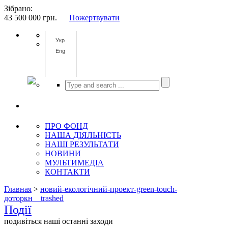
Зібрано:
43 500 000
грн.
Пожертвувати
Укр
Eng
ПРО ФОНД
НАША ДІЯЛЬНІСТЬ
НАШІ РЕЗУЛЬТАТИ
НОВИНИ
МУЛЬТИМЕДІА
КОНТАКТИ
Главная
>
новий-екологічний-проект-green-touch-
доторкн__trashed
Події
подивіться наші останні заходи