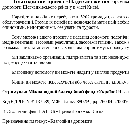
Благодійний проект «Надихаю жити»
спрямован
допомоги Шевченківського району в місті Києві.
Наразі, там на обліку перебувають 5202 громадян, серед яких
обслуговуванні. Розмір іх пенсій не дозволяє їм мати найнеобхі
одинокими, непотрібними, без уваги та турботи.
Тому
метою
нашего проекту є надання допомоги подопічни
медикаментами, засобами реабілітації, засобами гігієни. Також
розважальних та мистецьких заходів, які сприятимуть прояву т
Ми закликаємо організації, підприємства та всіх небайдужих 
потребує уваги та любові.
Благодійну допомогу ви можете надати у вигляді продуктів ха
Кошти ви можете перерахувати або через активну кнопку на с
Отримувач: Міжнародний благодійний фонд «Україно! Я за т
Код ЄДРПОУ 35137539, МФО банку 380269, р/р 260060570005
В Столичній філії ПАТ КБ «ПриватБанк» м. Києва
Призначення платежу: «Благодійна допомога».