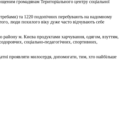
ищеним громадянам Територіального центру соціальної
потребами) та 1220 подопічних перебувають на надомному
м того, люди похилого віку дуже часто відчувають себе
 району м. Києва продуктами харчування, одягом, взуттям,
 оздоровчих, соціально-педагогічних, спортивних,
тні проявляти милосердя, допомогати, тим, хто найбільше