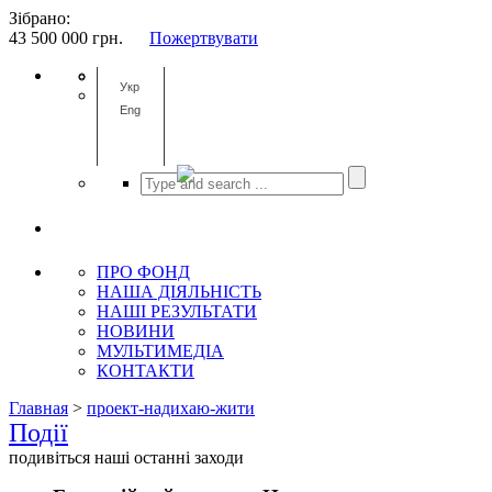
Зібрано:
43 500 000
грн.
Пожертвувати
Укр
Eng
ПРО ФОНД
НАША ДІЯЛЬНІСТЬ
НАШІ РЕЗУЛЬТАТИ
НОВИНИ
МУЛЬТИМЕДІА
КОНТАКТИ
Главная
>
проект-надихаю-жити
Події
подивіться наші останні заходи