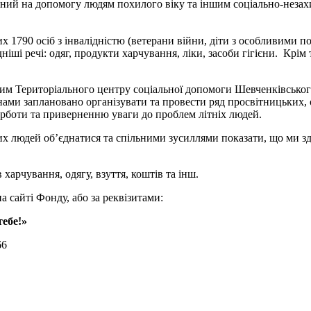
ий на допомогу людям похилого віку та іншим соціально-незах
 1790 осіб з інвалідністю (ветерани війни, діти з особливими 
дніші речі: одяг, продукти харчування, ліки, засоби гігієни. Крі
м Територіального центру соціальної допомоги Шевченківського
 нами заплановано організувати та провести ряд просвітницьких,
урботи та приверненню уваги до проблем літніх людей.
людей об’єднатися та спільними зусиллями показати, що ми зда
рчування, одягу, взуття, коштів та інш.
айті Фонду, або за реквізитами:
ебе!»
66