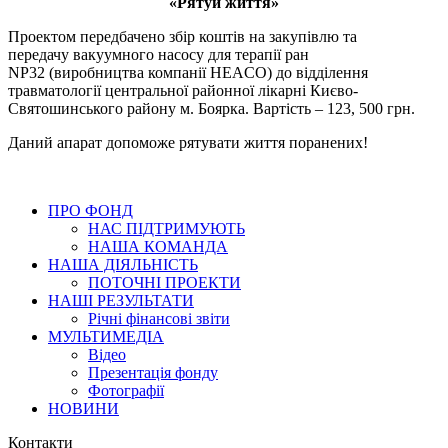
«Рятуй життя»
Проектом передбачено збір коштів на закупівлю та
передачу
вакуумного насосу для терапії ран
NP32
(виробництва компанії HEACO)
до відділення
травматології центральної районної лікарні Києво-
Святошинського району м. Боярка. Вартість – 123, 500 грн.
Даний апарат допоможе рятувати життя поранених!
ПРО ФОНД
НАС ПІДТРИМУЮТЬ
НАША КОМАНДА
НАША ДІЯЛЬНІСТЬ
ПОТОЧНІ ПРОЕКТИ
НАШІ РЕЗУЛЬТАТИ
Річні фінансові звіти
МУЛЬТИМЕДІА
Відео
Презентація фонду
Фотографії
НОВИНИ
Контакти