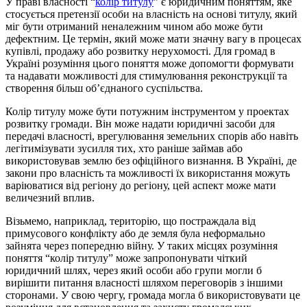
У праві власності “
колір титулу
” є юридичним поняттям, яке
стосується претензії особи на власність на основі титулу, який
міг бути отриманий неналежним чином або може бути
дефектним. Це термін, який може мати значну вагу в процесах
купівлі, продажу або розвитку нерухомості. Для громад в
Україні розуміння цього поняття може допомогти формувати
та надавати можливості для стимулювання реконструкції та
створення більш об’єднаного суспільства.
Колір титулу може бути потужним інструментом у проектах
розвитку громади. Він може надати юридичні засоби для
передачі власності, врегулювання земельних спорів або навіть
легітимізувати зусилля тих, хто раніше займав або
використовував землю без офіційного визнання. В Україні, де
закони про власність та можливості їх використання можуть
варіюватися від регіону до регіону, цей аспект може мати
величезний вплив.
Візьмемо, наприклад, територію, що постраждала від
примусового конфлікту або де земля була неформально
зайнята через попередню війну. У таких місцях розуміння
поняття “колір титулу” може запропонувати чіткий
юридичний шлях, через який особи або групи могли б
вирішити питання власності шляхом переговорів з іншими
сторонами. У свою чергу, громада могла б використовувати це