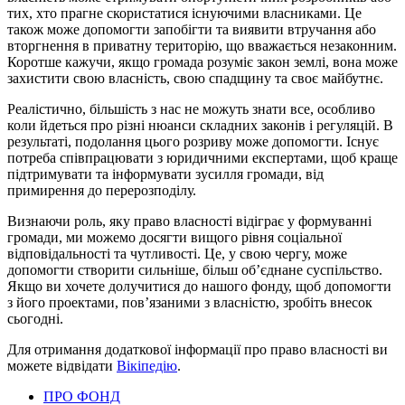
тих, хто прагне скористатися існуючими власниками. Це
також може допомогти запобігти та виявити втручання або
вторгнення в приватну територію, що вважається незаконним.
Коротше кажучи, якщо громада розуміє закон землі, вона може
захистити свою власність, свою спадщину та своє майбутнє.
Реалістично, більшість з нас не можуть знати все, особливо
коли йдеться про різні нюанси складних законів і регуляцій. В
результаті, подолання цього розриву може допомогти. Існує
потреба співпрацювати з юридичними експертами, щоб краще
підтримувати та інформувати зусилля громади, від
примирення до перерозподілу.
Визнаючи роль, яку право власності відіграє у формуванні
громади, ми можемо досягти вищого рівня соціальної
відповідальності та чутливості. Це, у свою чергу, може
допомогти створити сильніше, більш об’єднане суспільство.
Якщо ви хочете долучитися до нашого фонду, щоб допомогти
з його проектами, пов’язаними з власністю, зробіть внесок
сьогодні.
Для отримання додаткової інформації про право власності ви
можете відвідати
Вікіпедію
.
ПРО ФОНД