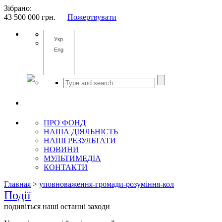
Зібрано:
43 500 000
грн.
Пожертвувати
Укр
Eng
ПРО ФОНД
НАША ДІЯЛЬНІСТЬ
НАШІ РЕЗУЛЬТАТИ
НОВИНИ
МУЛЬТИМЕДІА
КОНТАКТИ
Главная
>
уповноваження-громади-розуміння-кол
Події
подивіться наші останні заходи