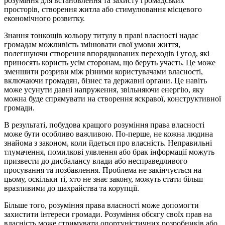
розуміння для встановлення та захисту громадських
просторів, створення житла або стимулювання місцевого
економічного розвитку.
Знання тонкощів кольору титулу в праві власності надає
громадам можливість змінювати свої умови життя,
полегшуючи створення впорядкованих переходів і угод, які
приносять користь усім сторонам, що беруть участь. Це може
зменшити розриви між різними користувачами власності,
включаючи громадян, бізнес та державні органи. Це навіть
може усунути давні напруження, звільняючи енергію, яку
можна буде спрямувати на створення яскравої, конструктивної
громади.
В результаті, побудова кращого розуміння права власності
може бути особливо важливою. По-перше, не кожна людина
знайома з законом, коли йдеться про власність. Неправильні
тлумачення, помилкові уявлення або брак інформації можуть
призвести до дисбалансу влади або несправедливого
просування та позбавлення. Проблема не закінчується на
цьому, оскільки ті, хто не знає закону, можуть стати більш
вразливими до шахрайства та корупції.
Більше того, розуміння права власності може допомогти
захистити інтереси громади. Розуміння обсягу своїх прав на
власність може стримувати опортуністичних розробників або