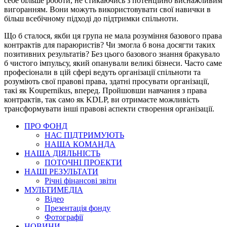
себе більше роботи, не стикаючись з потенційно виснажливим
вигоранням. Вони можуть використовувати свої навички в
більш всебічному підході до підтримки спільноти.
Що б сталося, якби ця група не мала розуміння базового права
контрактів для параюристів? Чи змогла б вона досягти таких
позитивних результатів? Без цього базового знання бракувало
б чистого імпульсу, який опанували великі бізнеси. Часто саме
професіонали в цій сфері ведуть організації спільноти та
розуміють свої правові права, здатні просувати організації,
такі як Koupernikus, вперед. Пройшовши навчання з права
контрактів, так само як KDLP, ви отримаєте можливість
трансформувати інші правові аспекти створення організації.
ПРО ФОНД
НАС ПІДТРИМУЮТЬ
НАША КОМАНДА
НАША ДІЯЛЬНІСТЬ
ПОТОЧНІ ПРОЕКТИ
НАШІ РЕЗУЛЬТАТИ
Річні фінансові звіти
МУЛЬТИМЕДІА
Відео
Презентація фонду
Фотографії
НОВИНИ