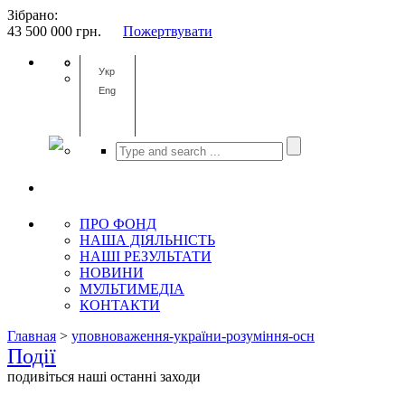
Зібрано:
43 500 000
грн.
Пожертвувати
Укр
Eng
ПРО ФОНД
НАША ДІЯЛЬНІСТЬ
НАШІ РЕЗУЛЬТАТИ
НОВИНИ
МУЛЬТИМЕДІА
КОНТАКТИ
Главная
>
уповноваження-україни-розуміння-осн
Події
подивіться наші останні заходи