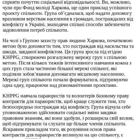
сприяти почуттю соціальної відповідальності. Ви, можливо,
чули про Фонд молоді Харкова, ще один приклад успішного
проекту спільноти. Група об’єдналася, щоб надати допомогу
вразливим верствам населення в громадах, постраждалих від
конфлікту в Україні, знаходячи спільні способи забезпечити
задоволення потреб спільноти.
На чолі з Групою захисту прав людини Харкова, початковою
метою було допомогти тим, хто постраждав від насильства та
шкоди, завданої конфліктом. Ця група зросла під егідою
KHPPG, створюючи розгалужену мережу груп з спільною
метою. Після кількох тижнів інтенсивного навчання кожна з
цих груп стала частиною більшої мережі спільнот, які
поділяли зобов’язання допомагати місцевому населенню.
Мережі груп спільноти почали формуватися, підтримуючи
одна одну, працюючи над різноманітними проектами.
KHPPG навчала параюристів та волонтерів базовому праву
контрактів для параюристів, щоб краще служити тим, хто
безпосередньо постраждав від конфлікту. Група відчула себе
уповноваженою здійснювати соціальні зміни завдяки
правовим знанням, які вони здобули, і розширила свій вплив,
щоб підтримувати та слухати ще більше членів спільноти.
Яскравим прикладом того, як розуміння основ права
контрактів для параюристів вплинуло на цю спільноту, є