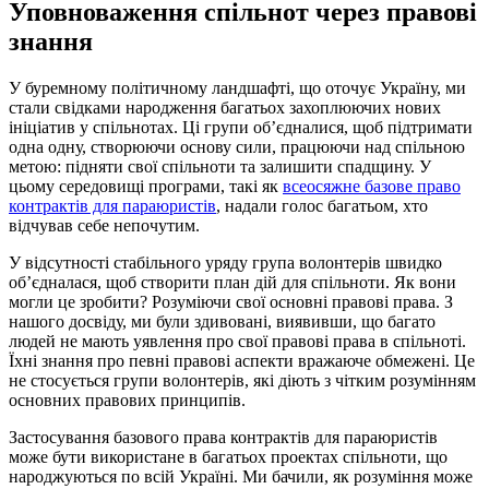
Уповноваження спільнот через правові
знання
У буремному політичному ландшафті, що оточує Україну, ми
стали свідками народження багатьох захоплюючих нових
ініціатив у спільнотах. Ці групи об’єдналися, щоб підтримати
одна одну, створюючи основу сили, працюючи над спільною
метою: підняти свої спільноти та залишити спадщину. У
цьому середовищі програми, такі як
всеосяжне базове право
контрактів для параюристів
, надали голос багатьом, хто
відчував себе непочутим.
У відсутності стабільного уряду група волонтерів швидко
об’єдналася, щоб створити план дій для спільноти. Як вони
могли це зробити? Розуміючи свої основні правові права. З
нашого досвіду, ми були здивовані, виявивши, що багато
людей не мають уявлення про свої правові права в спільноті.
Їхні знання про певні правові аспекти вражаюче обмежені. Це
не стосується групи волонтерів, які діють з чітким розумінням
основних правових принципів.
Застосування базового права контрактів для параюристів
може бути використане в багатьох проектах спільноти, що
народжуються по всій Україні. Ми бачили, як розуміння може