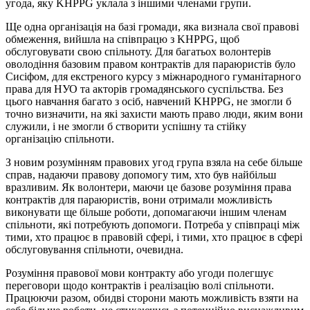
угода, яку KHPPG уклала з іншими членами групи.
Ще одна організація на базі громади, яка визнала свої правові
обмеження, вийшла на співпрацю з KHPPG, щоб
обслуговувати свою спільноту. Для багатьох волонтерів
оволодіння базовим правом контрактів для параюристів було
Сисіфом, для екстреного курсу з міжнародного гуманітарного
права для НУО та акторів громадянського суспільства. Без
цього навчання багато з осіб, навчений KHPPG, не змогли б
точно визначити, на які захисти мають право люди, яким вони
служили, і не змогли б створити успішну та стійку
організацію спільноти.
З новим розумінням правових угод група взяла на себе більше
справ, надаючи правову допомогу тим, хто був найбільш
вразливим. Як волонтери, маючи це базове розуміння права
контрактів для параюристів, вони отримали можливість
виконувати ще більше роботи, допомагаючи іншим членам
спільноти, які потребують допомоги. Потреба у співпраці між
тими, хто працює в правовій сфері, і тими, хто працює в сфері
обслуговування спільноти, очевидна.
Розуміння правової мови контракту або угоди полегшує
переговори щодо контрактів і реалізацію волі спільноти.
Працюючи разом, обидві сторони мають можливість взяти на