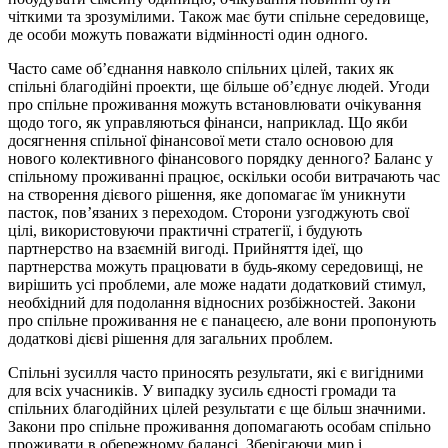
чіткими та зрозумілими. Також має бути спільне середовище,
де особи можуть поважати відмінності один одного.
Часто саме об’єднання навколо спільних цілей, таких як
спільні благодійні проекти, ще більше об’єднує людей. Угоди
про спільне проживання можуть встановлювати очікування
щодо того, як управляються фінанси, наприклад. Що якби
досягнення спільної фінансової мети стало основою для
нового колективного фінансового порядку денного? Баланс у
спільному проживанні працює, оскільки особи витрачають час
на створення дієвого рішення, яке допомагає їм уникнути
пасток, пов’язаних з переходом. Сторони узгоджують свої
цілі, використовуючи практичні стратегії, і будують
партнерство на взаємній вигоді. Прийняття ідеї, що
партнерства можуть працювати в будь-якому середовищі, не
вирішить усі проблеми, але може надати додатковий стимул,
необхідний для подолання відносних розбіжностей. Закони
про спільне проживання не є панацеєю, але вони пропонують
додаткові дієві рішення для загальних проблем.
Спільні зусилля часто приносять результати, які є вигідними
для всіх учасників. У випадку зусиль єдності громади та
спільних благодійних цілей результати є ще більш значними.
Закони про спільне проживання допомагають особам спільно
проживати в обережному балансі. Зберігаючи мир і