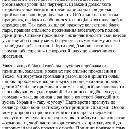
розбиваючи угоди для партнерів, ці закони дозволяють
сторонам задовольняти потреби один одного, водночас
приймаючи свою індивідуальність. Об’єднані партнерства
працюють, оскільки особи вносять свої цілі в зусилля, щоб це
спрацювало. Так само, як шлюб враховує колективне благо
пари, правила спільного проживання забезпечують подібні
принципи. Спільне проживання дозволяє вносити свій внесок
у справу або спільну мету, беручи участь у кожному аспекті
індивідуальної агентності. Бути невід’ємною частиною
громади або справи – це короткий шлях до колективного
зростання.
Уявіть, якщо б більші глобальні зусилля відображали
принципи, закладені в законах про спільне проживання в
Техасі. Чи зберуться громадяни разом, щоб вирішити більш
широкі проблеми, використовуючи кооперативний порядок
денний? Спільне проживання вимагає від осіб висловлювати
свої очікування щодо гармонії. Чи принесе подібна угода
громади – така, як описана раніше в контексті благодійних
зусиль України – таку ж угоду? Партнерства прагнуть до
балансу, якщо вони застосовують принципи співпраці. Особи
можуть зробити пріоритетом дізнатися про затверджені
послуги та очікування перед тим, як стрибнути в партнерство
– компонент, який часто використовується при залученні до
широких цілей або проектів служби. Принцип полягає в тому,