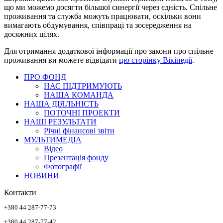
що ми можемо досягти більшої синергії через єдність. Спільне
проживання та служба можуть працювати, оскільки вони
вимагають обдумування, співпраці та зосередження на
досяжних цілях.
Для отримання додаткової інформації про закони про спільне
проживання ви можете відвідати
цю сторінку Вікіпедії
.
ПРО ФОНД
НАС ПІДТРИМУЮТЬ
НАША КОМАНДА
НАША ДІЯЛЬНІСТЬ
ПОТОЧНІ ПРОЕКТИ
НАШІ РЕЗУЛЬТАТИ
Річні фінансові звіти
МУЛЬТИМЕДІА
Відео
Презентація фонду
Фотографії
НОВИНИ
Контакти
+380 44 287-77-73
+380 44 287-77-42