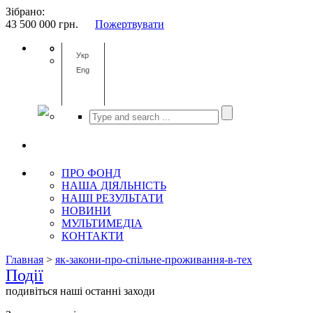
Зібрано:
43 500 000
грн.
Пожертвувати
Укр
Eng
ПРО ФОНД
НАША ДІЯЛЬНІСТЬ
НАШІ РЕЗУЛЬТАТИ
НОВИНИ
МУЛЬТИМЕДІА
КОНТАКТИ
Главная
>
як-закони-про-спільне-проживання-в-тех
Події
подивіться наші останні заходи