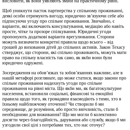
висловити, як вони уявляють зміни на практичному рівні.
Щоб уникнути пасток партнерства у спільному проживанні,
деякі особи отримують вигоду, юридично зв’язуючи себе або
підписуючи угоду про спільне проживання. Звичайно, є
варіанти, які включають консультування, медіацію або навіть
просте, чітке та прозоре спілкування. Юридичні угоди
пропонують додаткові варіанти врегулювання. Сторони
можуть визначити конкретні правила щодо всього – від
грошей до виховання дітей до спільних активів. Закон Техасу
стверджує, що сторони, які спільно проживають, можуть мати
право на спільну власність так само, як якби вони були
юридично одружені.
Зосередження на обов’язках та зобов’язаннях важливе, але в
нашій метафорі розгляньте, що може статися, якщо закони про
спільне проживання надихнуть угоди про спільне
проживання на рівні міста. Що якби ми, як багатокультурне
населення, встановили соціальні, фінансові та емоційні
правила щодо того, як громадяни взаємодіють з тими, хто в
їхньому найближчому оточенні? Чи створили б ми
середовище, де розуміння, або просто ввічливість, стали б
необхідними для виживання? Що ми могли б колективно
досягти через благодійність, дарування або службу, якщо б ми
узгодили свої цілі з потребами тих, хто нас оточує?