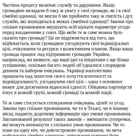
Частина процесу включає службу та дарування. Якщо
громадяни вкладали б таку ж увагу у свої громади, як і в свої
сімейні одиниці, чи могли б ми прийняти таку ж святість і дух
служби, які знаходяться в межах сімейної одиниці? Закони про
спільне проживання змушують осіб шукати параметри угоди
перед входженням у союз. Що якби те ж саме можна було
сказати про громаду? Це не відрізняється від того, що
відбувається, коли громадяни узгоджують свої індивідуальні
цілі, очікування та ресурси з колективним планом. Якщо ваша
громада працює над підтримкою громадян України,
наприклад, ви виявите, що ваші ідеї та ініціативи є ще більш
успішними, оскільки багато людей об’єдналися з порядком
денним та набором очікувань. Українці наполегливо
працюють над захистом свого почуття агентності та
індивідуальності, узгоджуючи свої цілі – одна з основних
вимог для досягнення відносної єдності. Обіцянка партнерств
існує в кожній групі, кожній громаді та кожній нації.
Те ж саме стосується спілкування очікувань, цілей та угод.
Закони про спільне проживання, чи то в Техасі, чи в іншому
місці, надають додаткову інформацію про умови проживання.
Запланований результат таких законів – зменшити суперечки,
які можуть виникнути з спільних умов проживання. Чи то
план на одну ніч, чи довгострокове проживання, чи мета
побудувати сімейну одиницю, очікування повинні бути