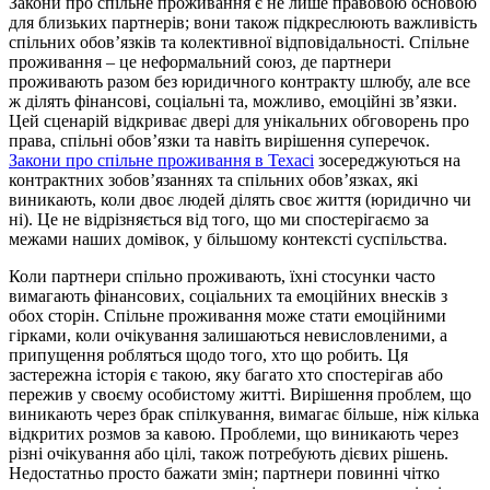
Закони про спільне проживання є не лише правовою основою
для близьких партнерів; вони також підкреслюють важливість
спільних обов’язків та колективної відповідальності. Спільне
проживання – це неформальний союз, де партнери
проживають разом без юридичного контракту шлюбу, але все
ж ділять фінансові, соціальні та, можливо, емоційні зв’язки.
Цей сценарій відкриває двері для унікальних обговорень про
права, спільні обов’язки та навіть вирішення суперечок.
Закони про спільне проживання в Техасі
зосереджуються на
контрактних зобов’язаннях та спільних обов’язках, які
виникають, коли двоє людей ділять своє життя (юридично чи
ні). Це не відрізняється від того, що ми спостерігаємо за
межами наших домівок, у більшому контексті суспільства.
Коли партнери спільно проживають, їхні стосунки часто
вимагають фінансових, соціальних та емоційних внесків з
обох сторін. Спільне проживання може стати емоційними
гірками, коли очікування залишаються невисловленими, а
припущення робляться щодо того, хто що робить. Ця
застережна історія є такою, яку багато хто спостерігав або
пережив у своєму особистому житті. Вирішення проблем, що
виникають через брак спілкування, вимагає більше, ніж кілька
відкритих розмов за кавою. Проблеми, що виникають через
різні очікування або цілі, також потребують дієвих рішень.
Недостатньо просто бажати змін; партнери повинні чітко