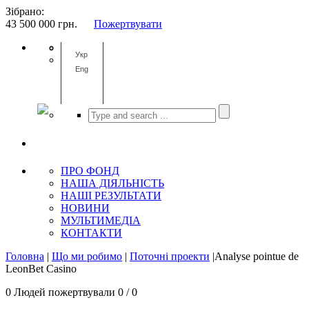
Зібрано:
43 500 000
грн.
Пожертвувати
Укр
Eng
ПРО ФОНД
НАША ДІЯЛЬНІСТЬ
НАШІ РЕЗУЛЬТАТИ
НОВИНИ
МУЛЬТИМЕДІА
КОНТАКТИ
Головна
|
Що ми робимо
|
Поточні проекти
|Analyse pointue de
LeonBet Casino
0 Людей пожертвували 0 / 0