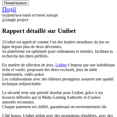
Події
подивіться наші останні заходи
Rapport détaillé sur Unibet
{Unibet est apprécié comme l’un des leaders mondiaux du jeu en
ligne depuis plus de deux décennies.
Sa plateforme est optimisée pour ordinateurs et mobiles, facilitant la
recherche des titres préférés.
En matière de sélection de jeux,
Unibet
s’impose par une ludothèque
riche et variée, proposant des titres exclusifs, jeux de table
traditionnels, vidéo poker.
Les collaborations avec des éditeurs prestigieux assurent une qualité
technique irréprochable.
La sécurité reste une priorité absolue pour Unibet, grâce à ses
licences délivrées par la Malta Gaming Authority et d’autres
autorités reconnues.
Chaque paiement est chiffré, garantissant un environnement sûr.
Côté bonus, Unibet séduit avec des promotions régulières, avec des