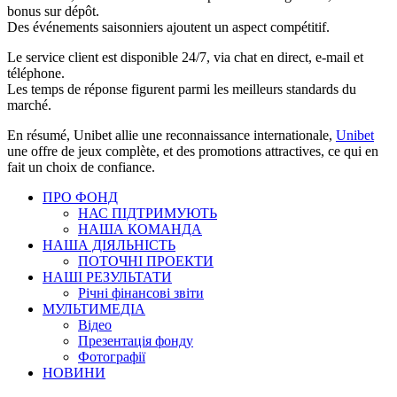
bonus sur dépôt.
Des événements saisonniers ajoutent un aspect compétitif.
Le service client est disponible 24/7, via chat en direct, e-mail et
téléphone.
Les temps de réponse figurent parmi les meilleurs standards du
marché.
En résumé, Unibet allie une reconnaissance internationale,
Unibet
une offre de jeux complète, et des promotions attractives, ce qui en
fait un choix de confiance.
ПРО ФОНД
НАС ПІДТРИМУЮТЬ
НАША КОМАНДА
НАША ДІЯЛЬНІСТЬ
ПОТОЧНІ ПРОЕКТИ
НАШІ РЕЗУЛЬТАТИ
Річні фінансові звіти
МУЛЬТИМЕДІА
Відео
Презентація фонду
Фотографії
НОВИНИ