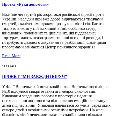
Проєкт «Рука допомоги»
Вже йде четвертий рік жорстокої російської агресії проти
України, наслідки якої вже добре відчуваються тисячами
смертей, скаліченими долями, розрухою міст і сіл. Багато з
тих, хто вижив у цій жахливій війні, особливо серед
військових, полонених та цивільних, які піддавались
тортурам, мають психотравми та інші психічні розлади, і
потребують фахового лікування та реабілітації. Саме цими
проблемами займається Центр психічного здоров’я і
Read More
31.05.2025
ПРОЄКТ “МИ ЗАВЖДИ ПОРУЧ”
У Філії Ворзельській початковій школі Ворзельського ліцею
№10 відбулося відкрите заняття з нейропсихологами.
Ключовим завданням роботи у просторі є надання
психологічної допомоги та відновлення емоційного стану
дітей під час війни. У закладі навчається 55 учнів, серед яких
семеро дітей з особливими освітніми потребами. На жаль,
більшість дітей пережили жахи окупації, стали свідками