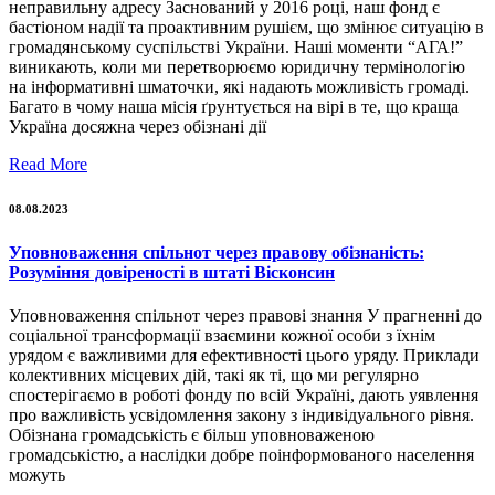
неправильну адресу Заснований у 2016 році, наш фонд є
бастіоном надії та проактивним рушієм, що змінює ситуацію в
громадянському суспільстві України. Наші моменти “АГА!”
виникають, коли ми перетворюємо юридичну термінологію
на інформативні шматочки, які надають можливість громаді.
Багато в чому наша місія ґрунтується на вірі в те, що краща
Україна досяжна через обізнані дії
Read More
08.08.2023
Уповноваження спільнот через правову обізнаність:
Розуміння довіреності в штаті Вісконсин
Уповноваження спільнот через правові знання У прагненні до
соціальної трансформації взаємини кожної особи з їхнім
урядом є важливими для ефективності цього уряду. Приклади
колективних місцевих дій, такі як ті, що ми регулярно
спостерігаємо в роботі фонду по всій Україні, дають уявлення
про важливість усвідомлення закону з індивідуального рівня.
Обізнана громадськість є більш уповноваженою
громадськістю, а наслідки добре поінформованого населення
можуть