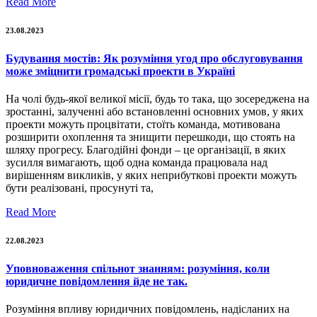
Read More
23.08.2023
Будування мостів: Як розуміння угод про обслуговування
може зміцнити громадські проекти в Україні
На чолі будь-якої великої місії, будь то така, що зосереджена на
зростанні, залученні або встановленні основних умов, у яких
проекти можуть процвітати, стоїть команда, мотивована
розширити охоплення та знищити перешкоди, що стоять на
шляху прогресу. Благодійні фонди – це організації, в яких
зусилля вимагають, щоб одна команда працювала над
вирішенням викликів, у яких неприбуткові проекти можуть
бути реалізовані, просунуті та,
Read More
22.08.2023
Уповноваження спільнот знанням: розуміння, коли
юридичне повідомлення йде не так.
Розуміння впливу юридичних повідомлень, надісланих на