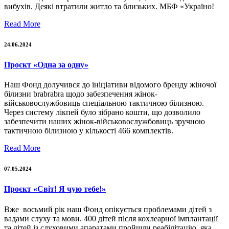
вибухів. Деякі втратили житло та близьких. МБФ «Україно!
Read More
24.06.2024
Проєкт «Одна за одну»
Наш Фонд долучився до ініціативи відомого бренду жіночої
білизни brabrabra щодо забезпечення жінок-
військовослужбовиць спеціальною тактичною білизною.
Через систему лікпей було зібрано кошти, що дозволило
забезпечити наших жінок-військовослужбовиць зручною
тактичною білизною у кількості 466 комплектів.
Read More
07.05.2024
Проєкт «Світ! Я чую тебе!»
Вже восьмий рік наш Фонд опікується проблемами дітей з
вадами слуху та мови. 400 дітей після кохлеарної імплантації
та дітей із слуховими апаратами пройшли реабілітацію, яка