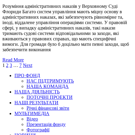
Розуміння адміністративних наказів у Верховному Суді
Флориди Багато систем управління мають міцну основу в
адміністративних наказах, які забезпечують рівномірне та,
іноді, віддалене управління операціями системи. У правовій
сфері, у випадку адміністративних наказів, такі накази
тримають судові системи відповідальними за заходи, які
вживаються у правових справах, що мають специфічні
вимоги. Для громади було б доцільно мати певні заходи, щоб
забезпечити виконання
Read More
1
2
3
…
7
Next
ПРО ФОНД
НАС ПІДТРИМУЮТЬ
НАША КОМАНДА
НАША ДІЯЛЬНІСТЬ
ПОТОЧНІ ПРОЕКТИ
НАШІ РЕЗУЛЬТАТИ
Річні фінансові звіти
МУЛЬТИМЕДІА
Відео
Презентація фонду
Фотографії