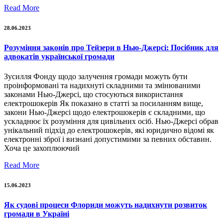
Read More
28.06.2023
Розуміння законів про Тейзери в Нью-Джерсі: Посібник для
адвокатів української громади
Зусилля Фонду щодо залучення громади можуть бути
проінформовані та надихнуті складними та змінюваними
законами Нью-Джерсі, що стосуються використання
електрошокерів Як показано в статті за посиланням вище,
закони Нью-Джерсі щодо електрошокерів є складними, що
ускладнює їх розуміння для цивільних осіб. Нью-Джерсі обрав
унікальний підхід до електрошокерів, які юридично відомі як
електронні зброї і визнані допустимими за певних обставин.
Хоча це захоплюючий
Read More
15.06.2023
Як судові процеси Флориди можуть надихнути розвиток
громади в Україні