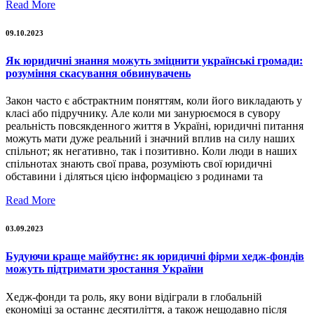
Read More
09.10.2023
Як юридичні знання можуть зміцнити українські громади:
розуміння скасування обвинувачень
Закон часто є абстрактним поняттям, коли його викладають у
класі або підручнику. Але коли ми занурюємося в сувору
реальність повсякденного життя в Україні, юридичні питання
можуть мати дуже реальний і значний вплив на силу наших
спільнот; як негативно, так і позитивно. Коли люди в наших
спільнотах знають свої права, розуміють свої юридичні
обставини і діляться цією інформацією з родинами та
Read More
03.09.2023
Будуючи краще майбутнє: як юридичні фірми хедж-фондів
можуть підтримати зростання України
Хедж-фонди та роль, яку вони відіграли в глобальній
економіці за останнє десятиліття, а також нещодавно після