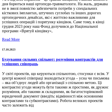
дня борються наші ортопеди-травматологи. На жаль, держава
не в змозі повністю забезпечити потреби у спеціальних
кісткових імплантах, штучних суглобах та інших дорогих
ортопедичних девайсах, які є життєво важливими для
успішних операцій і порятунку кінцівок. Саме тому, в кінці
грудня 2023 року наш Фонд долучився до Національної
програми «Врятуй кінцівку»,
Read More
17.10.2023
Будування сильних спільнот: розуміння контрактів для
успішних співпраць
У світі проектів, що керуються спільнотою, стосунки є всім. У
центрі кожної співпраці знаходиться угода – усна чи письмова
– яка об’єднує людей або організації з спільною метою. Ці
контрактні угоди можуть бути такими ж простими, як дружнє
розуміння, або такими ж складними, як багатосторінковий
юридичний документ (введіть: відмінності між основними
контрактами та субконтрактами). Робота великих проектів
часто залежить від