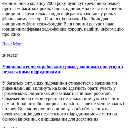
економічного колапсу 2008 року, були суперечливою темою
протягом багатьох років. Однак одне можна сказати напевно:
юридичні фірми хедж-фондів відіграють зростаючу роль у
фінансовому секторі. Стаття під назвою Посібник для
юридичних фірм хедж-фондів: Ваш повний ресурс надає
юридичним фірмам хедж-фондів хорошу, надійну інформацію
про їхню
Read More
28.08.2023
Уповноваження українських громад знаннями про угоди з
незалежними підрядниками
У багатьох ситуаціях підрядники стикаються з важливими
рішеннями, які вплинуть на їхню здатність брати участь у
громадських ініціативах або займатися іншою роботою.
Обмеження на неконкуренцію не завжди вписуються в чіткі
рамки. Іноді потрібна ширша гнучкість – але не менше знань і
впливу. Визнання повного впливу, який обмеження на
неконкуренцію для незалежного підрядника може мати на
бізнес-відносини, є вирішальним для досягнення