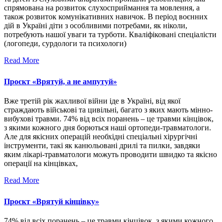
спрямована на розвиток слухосприймання та мовлення, а
також розвиток комунікативних навичок. В період воєнних
дій в Україні діти з особливими потребами, як ніколи,
потребують нашої уваги та турботи. Кваліфіковані спеціалісти
(логопеди, сурдологи та психологи)
Read More
Проєкт «Врятуй, а не ампутуй»
Вже третій рік жахливої війни іде в Україні, від якої
страждають військові та цивільні, багато з яких мають мінно-
вибухові травми. 74% від всіх поранень – це травми кінцівок,
з якими кожного дня борються наші ортопеди-травматологи.
Але для якісних операцій необхідні спеціальні хірургічні
інструменти, такі як канюльовані дрилі та пилки, завдяки
яким лікарі-травматологи можуть проводити швидко та якісно
операції на кінцівках,
Read More
Проєкт «Врятуй кінцівку»
74% від всіх поранень – це травми кінцівок, з якими кожного