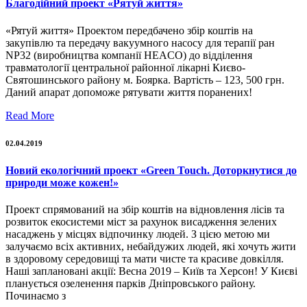
Благодійний проект «Рятуй життя»
«Рятуй життя» Проектом передбачено збір коштів на
закупівлю та передачу вакуумного насосу для терапії ран
NP32 (виробництва компанії HEACO) до відділення
травматології центральної районної лікарні Києво-
Святошинського району м. Боярка. Вартість – 123, 500 грн.
Даний апарат допоможе рятувати життя поранених!
Read More
02.04.2019
Новий екологічний проект «Green Touch. Доторкнутися до
природи може кожен!»
Проект спрямований на збір коштів на відновлення лісів та
розвиток екосистеми міст за рахунок висадження зелених
насаджень у місцях відпочинку людей. З цією метою ми
залучаємо всіх активних, небайдужих людей, які хочуть жити
в здоровому середовищі та мати чисте та красиве довкілля.
Наші заплановані акції: Весна 2019 – Київ та Херсон! У Києві
планується озеленення парків Дніпровського району.
Починаємо з