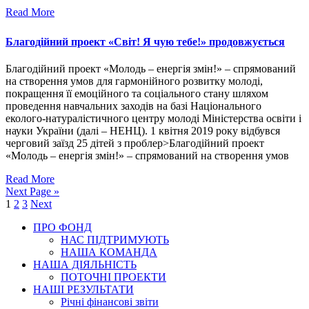
Read More
Благодійний проект «Світ! Я чую тебе!» продовжується
Благодійний проект «Молодь – енергія змін!» – спрямований
на створення умов для гармонійного розвитку молоді,
покращення її емоційного та соціального стану шляхом
проведення навчальних заходів на базі Національного
еколого-натуралістичного центру молоді Міністерства освіти і
науки України (далі – НЕНЦ). 1 квітня 2019 року відбувся
черговий заїзд 25 дітей з проблеp>Благодійний проект
«Молодь – енергія змін!» – спрямований на створення умов
Read More
Next Page »
1
2
3
Next
ПРО ФОНД
НАС ПІДТРИМУЮТЬ
НАША КОМАНДА
НАША ДІЯЛЬНІСТЬ
ПОТОЧНІ ПРОЕКТИ
НАШІ РЕЗУЛЬТАТИ
Річні фінансові звіти