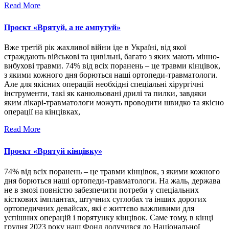
Read More
Проєкт «Врятуй, а не ампутуй»
Вже третій рік жахливої війни іде в Україні, від якої
страждають військові та цивільні, багато з яких мають мінно-
вибухові травми. 74% від всіх поранень – це травми кінцівок,
з якими кожного дня борються наші ортопеди-травматологи.
Але для якісних операцій необхідні спеціальні хірургічні
інструменти, такі як канюльовані дрилі та пилки, завдяки
яким лікарі-травматологи можуть проводити швидко та якісно
операції на кінцівках,
Read More
Проєкт «Врятуй кінцівку»
74% від всіх поранень – це травми кінцівок, з якими кожного
дня борються наші ортопеди-травматологи. На жаль, держава
не в змозі повністю забезпечити потреби у спеціальних
кісткових імплантах, штучних суглобах та інших дорогих
ортопедичних девайсах, які є життєво важливими для
успішних операцій і порятунку кінцівок. Саме тому, в кінці
грудня 2023 року наш Фонд долучився до Національної