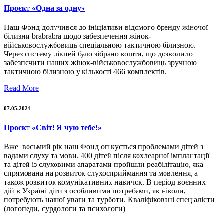
Проєкт «Одна за одну»
Наш Фонд долучився до ініціативи відомого бренду жіночої
білизни brabrabra щодо забезпечення жінок-
військовослужбовиць спеціальною тактичною білизною.
Через систему лікпей було зібрано кошти, що дозволило
забезпечити наших жінок-військовослужбовиць зручною
тактичною білизною у кількості 466 комплектів.
Read More
07.05.2024
Проєкт «Світ! Я чую тебе!»
Вже восьмий рік наш Фонд опікується проблемами дітей з
вадами слуху та мови. 400 дітей після кохлеарної імплантації
та дітей із слуховими апаратами пройшли реабілітацію, яка
спрямована на розвиток слухосприймання та мовлення, а
також розвиток комунікативних навичок. В період воєнних
дій в Україні діти з особливими потребами, як ніколи,
потребують нашої уваги та турботи. Кваліфіковані спеціалісти
(логопеди, сурдологи та психологи)