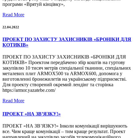
програми «Врятуй кінцівку»,
Read More
22.04.2022
ПРОЕКТ ПО ЗАХИСТУ ЗАХИСНИКІВ «БРОНІКИ ДЛЯ
КОТИКІВ»
ПРОЕКТ ПО ЗАХИСТУ ЗАХИСНИКІВ «БРОНІКИ ДЛЯ
КОТИКІВ» Проектом передбачено збір коштів на гуртову
закупівлю 10 тисяч метрів спеціальної тканини, спеціальних
металевих плит ARMOX500 та ARMOХ600, допомога у
виготовленні бронежилетів на українському підприємстві.
Для проекту створений окремий лендінг та сторінка
https://armor.yazatebe.com/
Read More
ПРОЕКТ «НА ЗВ’ЯЗКУ!»
ПРОЕКТ «НА ЗВ’ЯЗКУ!» Інколи комунікації вирішуюють
все. Чим краще комунікації – тим краще результат. Проект
направлений на закупівлю засобів телекомунікаційного