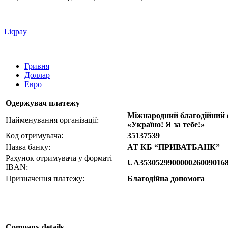
Liqpay
Гривня
Доллар
Евро
Одержувач платежу
Міжнародний благодійний
Найменування організації:
«Україно! Я за тебе!»
Код отримувача:
35137539
Назва банку:
АТ КБ “ПРИВАТБАНК”
Рахунок отримувача у форматі
UA353052990000026009016
IBAN:
Призначення платежу:
Благодійна допомога
Company details