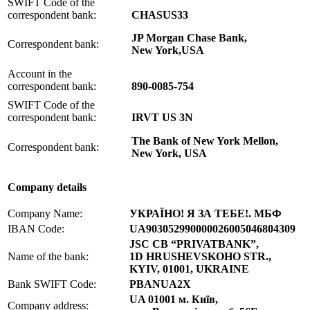
SWIFT Code of the
correspondent bank:
CHASUS33
JP Morgan Chase Bank,
Correspondent bank:
New York,USA
Account in the
correspondent bank:
890-0085-754
SWIFT Code of the
correspondent bank:
IRVT US 3N
The Bank of New York Mellon,
Correspondent bank:
New York, USA
Company details
Company Name:
УКРАЇНО! Я ЗА ТЕБЕ!. МБФ
IBAN Code:
UA903052990000026005046804309
JSC CB “PRIVATBANK”,
Name of the bank:
1D HRUSHEVSKOHO STR.,
KYIV, 01001, UKRAINE
Bank SWIFT Code:
PBANUA2X
UA 01001 м. Київ,
Company address: