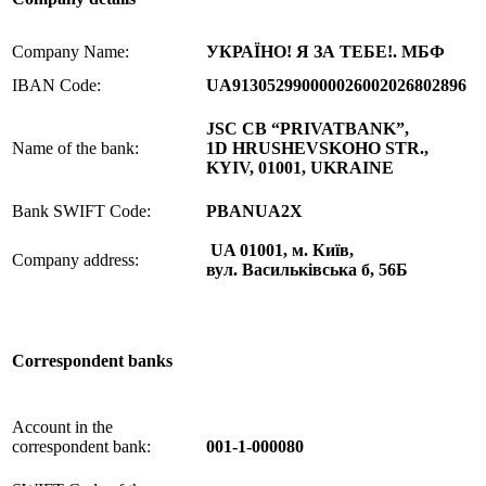
Company Name:
УКРАЇНО! Я ЗА ТЕБЕ!. МБФ
IBAN Code:
UA913052990000026002026802896
JSC CB “PRIVATBANK”,
Name of the bank:
1D HRUSHEVSKOHO STR.,
KYIV, 01001, UKRAINE
Bank SWIFT Code:
PBANUA2X
UA 01001, м. Київ,
Company address:
вул. Василькiвська б, 56Б
Correspondent banks
Account in the
correspondent bank:
001-1-000080